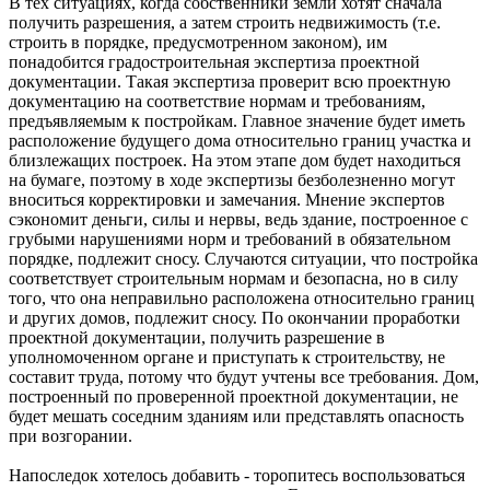
В тех ситуациях, когда собственники земли хотят сначала
получить разрешения, а затем строить недвижимость (т.е.
строить в порядке, предусмотренном законом), им
понадобится градостроительная экспертиза проектной
документации. Такая экспертиза проверит всю проектную
документацию на соответствие нормам и требованиям,
предъявляемым к постройкам. Главное значение будет иметь
расположение будущего дома относительно границ участка и
близлежащих построек. На этом этапе дом будет находиться
на бумаге, поэтому в ходе экспертизы безболезненно могут
вноситься корректировки и замечания. Мнение экспертов
сэкономит деньги, силы и нервы, ведь здание, построенное с
грубыми нарушениями норм и требований в обязательном
порядке, подлежит сносу. Случаются ситуации, что постройка
соответствует строительным нормам и безопасна, но в силу
того, что она неправильно расположена относительно границ
и других домов, подлежит сносу. По окончании проработки
проектной документации, получить разрешение в
уполномоченном органе и приступать к строительству, не
составит труда, потому что будут учтены все требования. Дом,
построенный по проверенной проектной документации, не
будет мешать соседним зданиям или представлять опасность
при возгорании.
Напоследок хотелось добавить - торопитесь воспользоваться