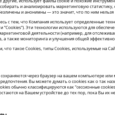
ие другие, использует файлы cookie и похожие инструме
 собирать и анализировать маркетинговую статистику,
обезличены и анонимны — это значит, что по ним нельз
есь с тем, что Компания использует определенные техн
ости "Cookies"). Эти технологии используются для обесп
аркетинговой деятельности (например, для отслежива
в, а также мониторинга и улучшения общей эффективнос
что такое Cookies, типы Cookies, используемые на Са
сохраняются через браузер на вашем компьютере или 
дпочтения. Вы можете думать о cookies как о так назы
okies обычно классифицируются как "сессионные cookie
остаются на Вашем устройстве до тех пор, пока Вы их не
й
йлы