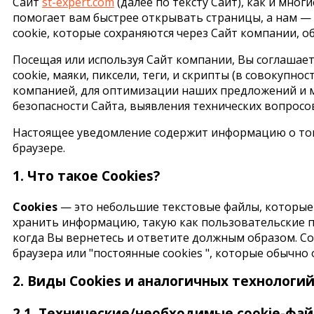
Сайт
st-expert.com
(далее по тексту Сайт), как и мног
помогает вам быстрее открывать страницы, а нам —
сookie, которые сохраняются через Сайт компании, 
Посещая или используя Сайт компании, Вы соглашает
cookie, маяки, пиксели, теги, и скрипты (в совокупн
компанией, для оптимизации наших предложений и м
безопасности Сайта, выявления технических вопросо
Настоящее уведомление содержит информацию о том, 
браузере.
1. Что такое Cookies?
Cookies
— это небольшие текстовые файлы, которые 
хранить информацию, такую как пользовательские пре
когда Вы вернетесь и ответите должным образом. Co
браузера или "постоянные cookies ", которые обычно 
2. Виды Cookies и аналогичных технологи
2.1. Технические/необходимые cookie-фа